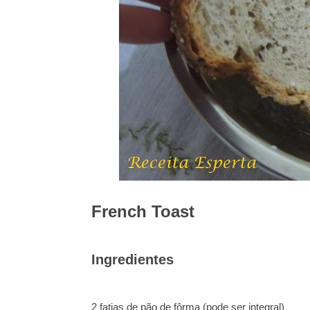
French Toast
Ingredientes
2 fatias de pão de fôrma (pode se
r integral)