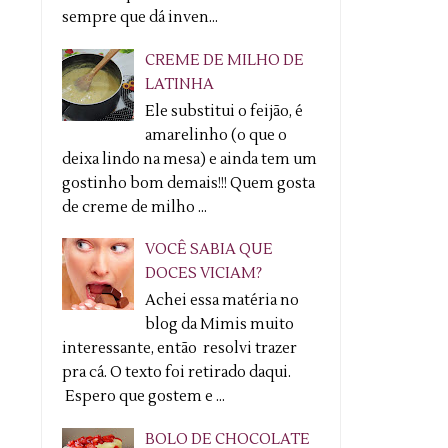
sempre que dá inven...
CREME DE MILHO DE
LATINHA
Ele substitui o feijão, é
amarelinho (o que o
deixa lindo na mesa) e ainda tem um
gostinho bom demais!!! Quem gosta
de creme de milho ...
VOCÊ SABIA QUE
DOCES VICIAM?
Achei essa matéria no
blog da Mimis muito
interessante, então resolvi trazer
pra cá. O texto foi retirado daqui.
Espero que gostem e ...
BOLO DE CHOCOLATE