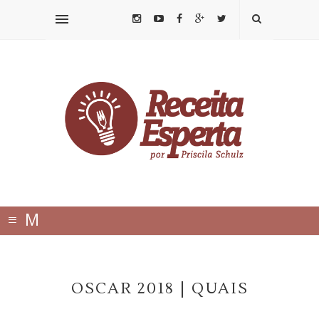
≡
M
E
N
OSCAR 2018 | QUAIS
U