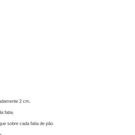
madamente 2 cm.
 fatia.
ue sobre cada fatia de pão
o.