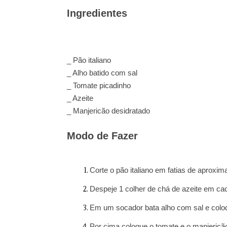
Ingredientes
_ Pão italiano
_ Alho batido com sal
_ Tomate picadinho
_ Azeite
_ Manjericão desidratado
Modo de Fazer
Corte o pão italiano em fatias de aproxi
Despeje 1 colher de chá de azeite em cada
Em um socador bata alho com sal e coloq
Por cima coloque o tomate e o manjericã