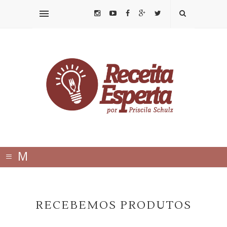
≡
M
E
N
RECEBEMOS PRODUTOS
U