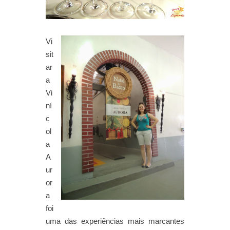
Vi
sit
ar
a
Vi
ní
c
ol
a
A
ur
or
a
foi
uma das experiências mais marcantes