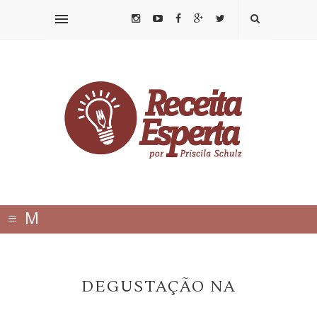
≡
M
E
N
DEGUSTAÇÃO NA
U