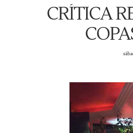
CRÍTICA R
COPA
sába