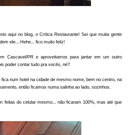
o aqui no blog, o Crítica Restaurante! Sei que muita gente
ele... Hehe... fico muito feliz!
m Cascavel/PR e aproveitamos para jantar em um outro
pois poder contar tudo pra vocês, né?
e fica num hotel na cidade de mesmo nome, bem no centro, na
samento, então ficamos numa salinha ao lado, sozinhos.
m feitas do celular mesmo... não ficaram 100%, mas até que