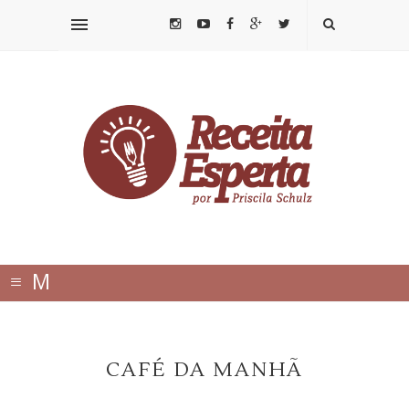
≡
M
E
N
CAFÉ DA MANHÃ
U