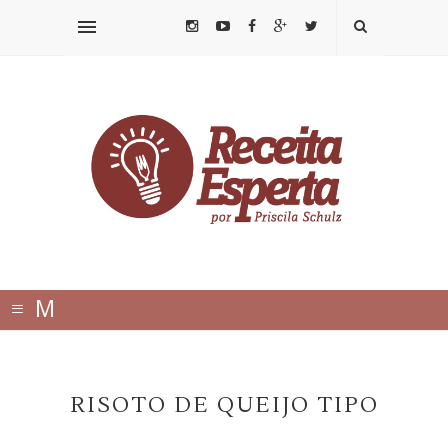
≡
M
E
N
RISOTO DE QUEIJO TIPO
U