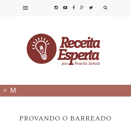
≡
M
E
N
PROVANDO O BARREADO
U