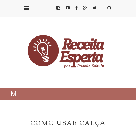
≡
M
E
N
COMO USAR CALÇA
U