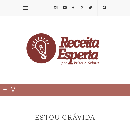
≡
M
E
N
ESTOU GRÁVIDA
U