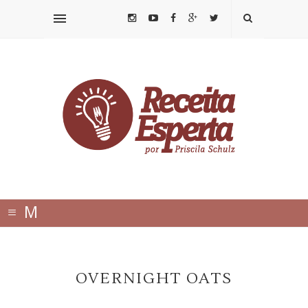
≡
M
E
N
OVERNIGHT OATS
U