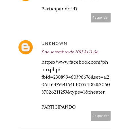
Participando! :D
Responder
UNKNOWN
5 de setembro de 2013 às 11:06
https://www.facebook.com/ph
oto.php?
fbid=230899460396676&set=a.2
06116479541641.1073741828.2060
87026211253&type=1&theater
PARTICIPANDO
Responder