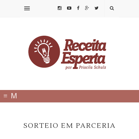
≡
M
E
N
SORTEIO EM PARCERIA
U