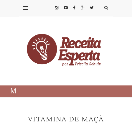
≡
M
E
N
VITAMINA DE MAÇÃ
U