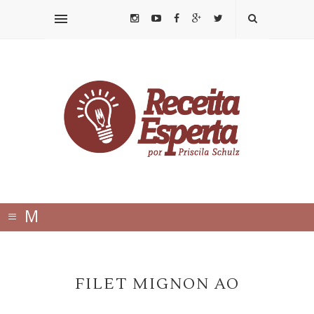
≡
M
E
N
FILET MIGNON AO
U