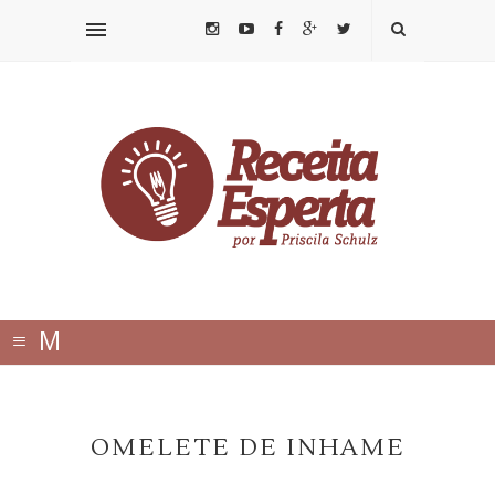
≡
M
E
N
OMELETE DE INHAME
U