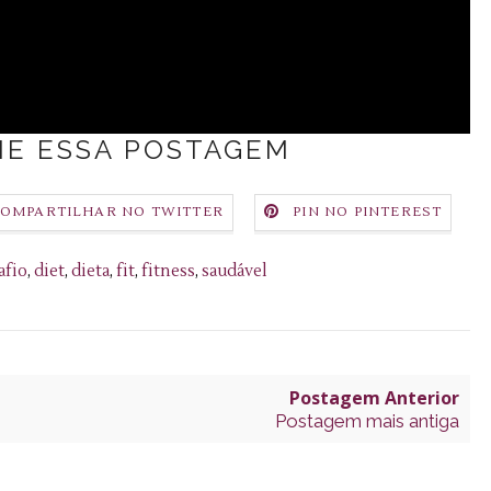
E ESSA POSTAGEM
OMPARTILHAR NO TWITTER
PIN NO PINTEREST
afio
,
diet
,
dieta
,
fit
,
fitness
,
saudável
Postagem Anterior
Postagem mais antiga