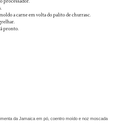
no processador.
.
oldo a carne em volta do palito de churrasc.
grelhar.
tá pronto.
pimenta da Jamaica em pó, coentro moído e noz moscada