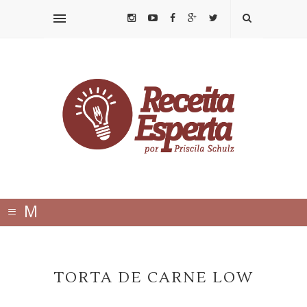
≡
M
E
N
TORTA DE CARNE LOW
U