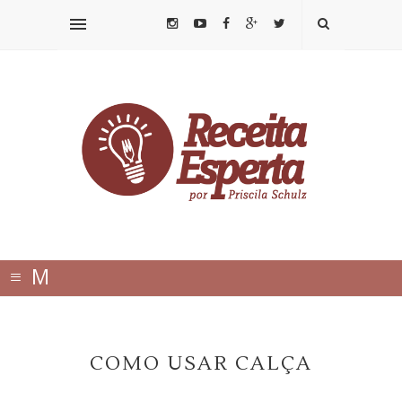
≡
M
E
N
COMO USAR CALÇA
U