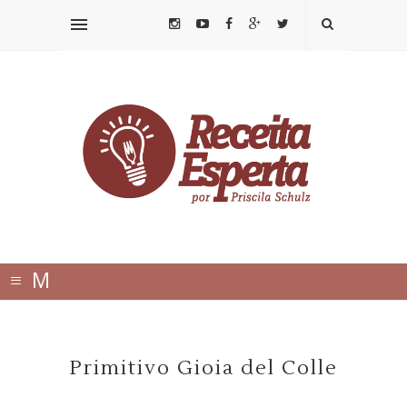
≡
M
E
N
Primitivo Gioia del Colle
U