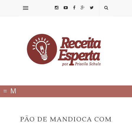
≡
M
E
N
PÃO DE MANDIOCA COM
U