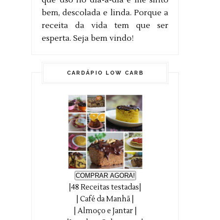
que uso no dia-a-dia e me sinto
bem, descolada e linda. Porque a
receita da vida tem que ser
esperta. Seja bem vindo!
CARDÁPIO LOW CARB
COMPRAR AGORA!
|48 Receitas testadas|
| Café da Manhã |
| Almoço e Jantar |