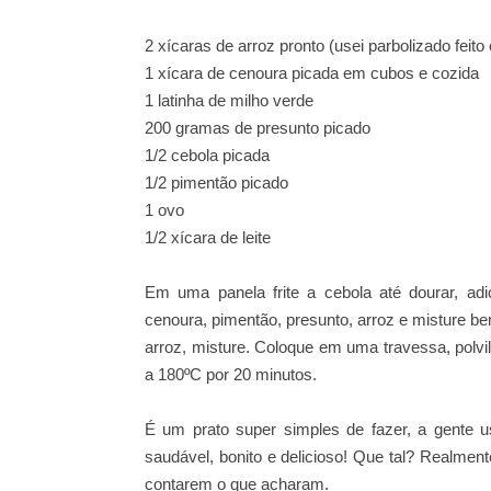
2 xícaras de arroz pronto (usei parbolizado feit
1 xícara de cenoura picada em cubos e cozida
1 latinha de milho verde
200 gramas de presunto picado
1/2 cebola picada
1/2 pimentão picado
1 ovo
1/2 xícara de leite
Em uma panela frite a cebola até dourar, ad
cenoura, pimentão, presunto, arroz e misture be
arroz, misture. Coloque em uma travessa, polvi
a 180ºC por 20 minutos.
É um prato super simples de fazer, a gente u
saudável, bonito e delicioso! Que tal? Realme
contarem o que acharam.