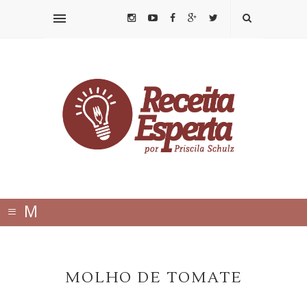
≡
M
E
N
MOLHO DE TOMATE
U