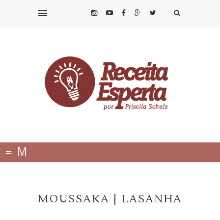
≡
M
E
N
MOUSSAKA | LASANHA
U