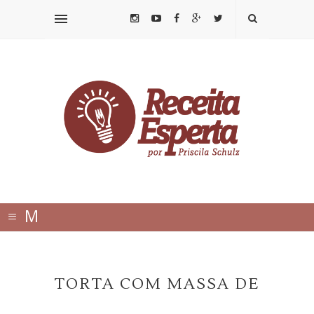
≡
M
E
N
TORTA COM MASSA DE
U