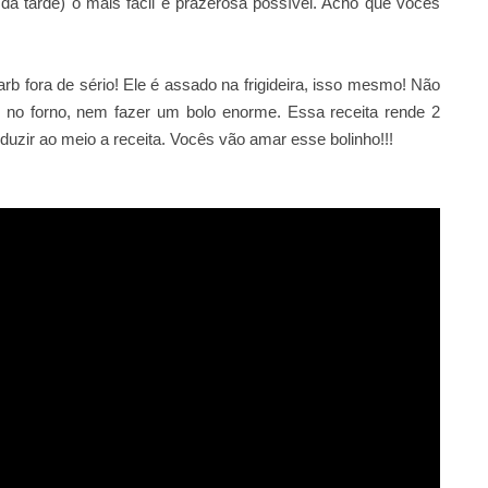
é da tarde) o mais fácil e prazerosa possível. Acho que vocês
 fora de sério! Ele é assado na frigideira, isso mesmo! Não
r no forno, nem fazer um bolo enorme. Essa receita rende 2
eduzir ao meio a receita. Vocês vão amar esse bolinho!!!