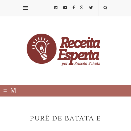
≡
M
E
N
PURÊ DE BATATA E
U