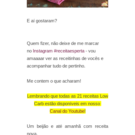
E aí gostaram?
Quem fizer, não deixe de me marcar
no
Instagram #receitaesperta
- vou
amaaaar ver as receitinhas de vocês e
acompanhar tudo de pertinho.
Me contem o que acharam!
Lembrando que todas as 21 receitas Low
Carb estão disponíveis em nosso
Canal do Youtube
!
Um beijão e até amanhã com receita
nova.