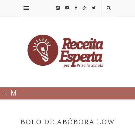
≡
M
E
N
BOLO DE ABÓBORA LOW
U