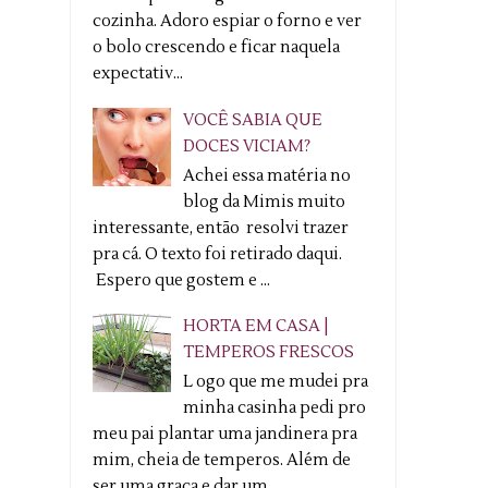
cozinha. Adoro espiar o forno e ver
o bolo crescendo e ficar naquela
expectativ...
VOCÊ SABIA QUE
DOCES VICIAM?
Achei essa matéria no
blog da Mimis muito
interessante, então resolvi trazer
pra cá. O texto foi retirado daqui.
Espero que gostem e ...
HORTA EM CASA |
TEMPEROS FRESCOS
L ogo que me mudei pra
minha casinha pedi pro
meu pai plantar uma jandinera pra
mim, cheia de temperos. Além de
ser uma graça e dar um ...