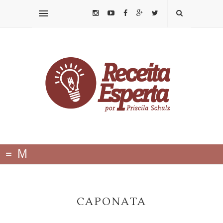
≡
M
E
N
CAPONATA
U