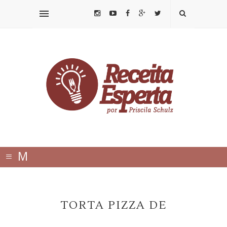
≡
M
E
N
TORTA PIZZA DE
U